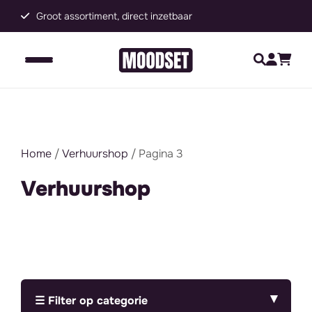
Groot assortiment, direct inzetbaar
C
Home
/
Verhuurshop
/ Pagina 3
Verhuurshop