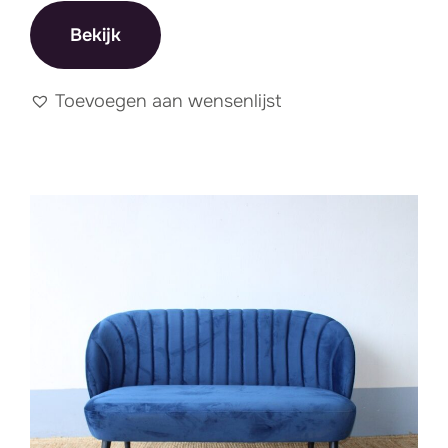
Bekijk
Prijs
Toevoegen aan wensenlijst
Filter
Min
Max
Prijs:
€ 0
—
€ 300
prij
prij