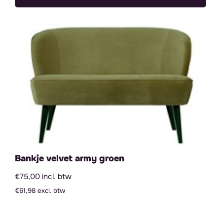
Categorieën
Zitmeubilair
Tafels & bijzettafels
Decoratie
Verlichting
Servies & Glaswerk
Outdoor items
Bar
Bankje velvet army groen
Backdrop & Frames
€75,00 incl. btw
€61,98 excl. btw
Grote items
Kleine items