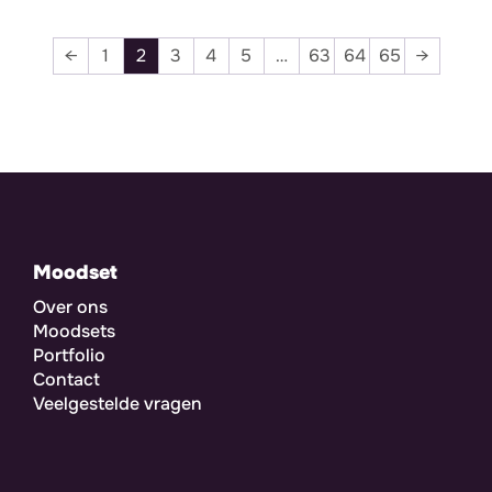
←
1
2
3
4
5
…
63
64
65
→
Moodset
Over ons
Moodsets
Portfolio
Contact
Veelgestelde vragen