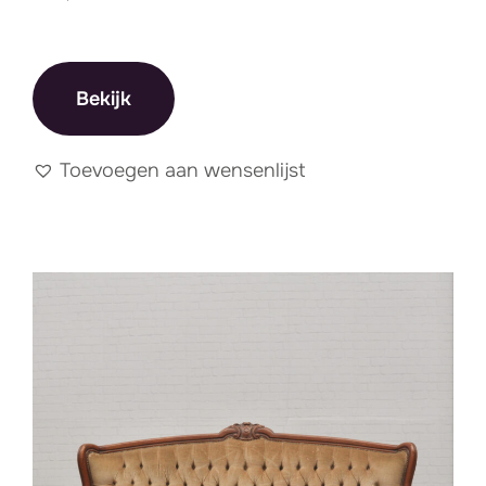
Prijs
Bekijk
Filter
Min
Max
Prijs:
€ 0
—
€ 300
Toevoegen aan wensenlijst
prij
prij