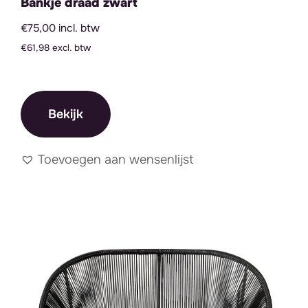
Bankje draad zwart
€75,00 incl. btw
€61,98 excl. btw
Bekijk
Toevoegen aan wensenlijst