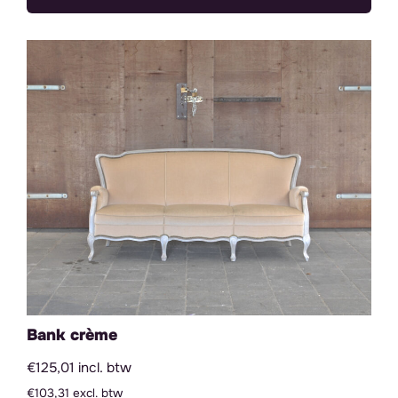
Categorieën
Zitmeubilair
Tafels & bijzettafels
Decoratie
Verlichting
Servies & Glaswerk
Outdoor items
Bar
Backdrop & Frames
Bank crème
Grote items
€125,01 incl. btw
Kleine items
€103,31 excl. btw