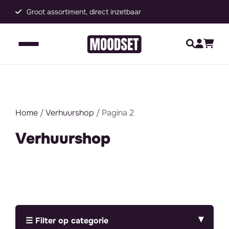
Groot assortiment, direct inzetbaar
C
Home
/
Verhuurshop
/ Pagina 2
Verhuurshop