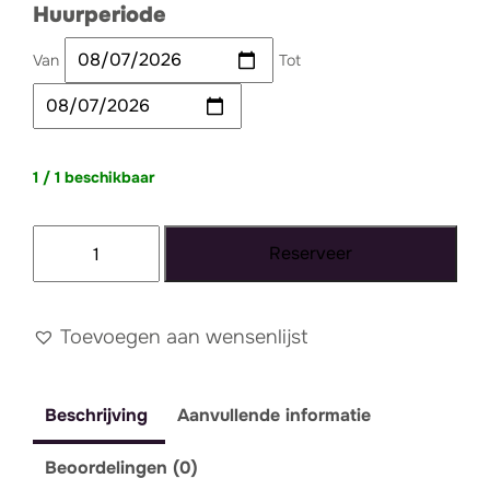
Huurperiode
Van
Tot
1 / 1 beschikbaar
Bankje
Reserveer
Macaroni
velvet
mosterd
Toevoegen aan wensenlijst
-
groot
Beschrijving
Aanvullende informatie
aantal
Beoordelingen (0)