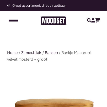
Groot assortiment, direct inzetbaar
C
Home
/
Zitmeubilair
/
Banken
/ Bankje Macaroni
velvet mosterd – groot