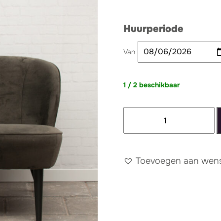
Huurperiode
Van
1 / 2 beschikbaar
Bankje
velvet
donkergroen
2
Toevoegen aan wense
aantal