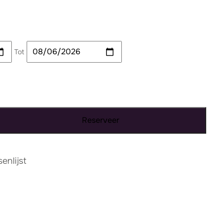
Tot
Reserveer
nlijst