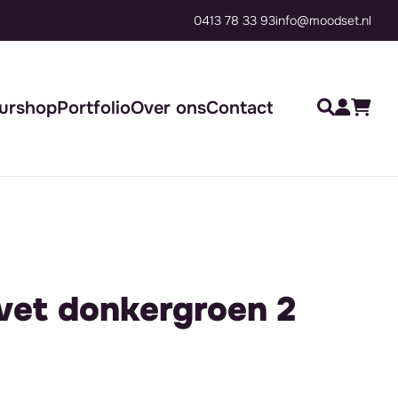
0413 78 33 93
Groot assortiment, direct inzetb
info@moodset.nl
urshop
Portfolio
Over ons
Contact
vet donkergroen 2