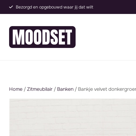
Bezorgd en opgebouwd waar jij dat wilt
Home
/
Zitmeubilair
/
Banken
/ Bankje velvet donkergroe