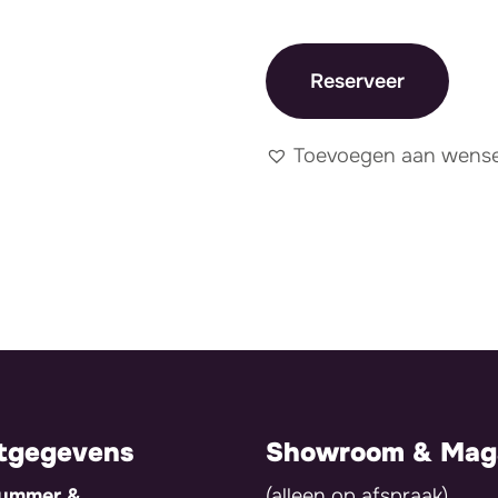
Reserveer
Toevoegen aan wensen
tgegevens
Showroom & Maga
nummer &
(alleen op afspraak)