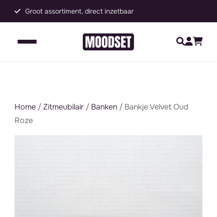
Groot assortiment, direct inzetbaar
C
Home
/
Zitmeubilair
/
Banken
/ Bankje Velvet Oud
Roze