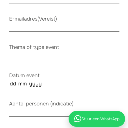
E-mailadres
(Vereist)
Thema of type event
Datum event
DD
dash
MM
Aantal personen (indicatie)
dash
JJJJ
Stuur een WhatsApp