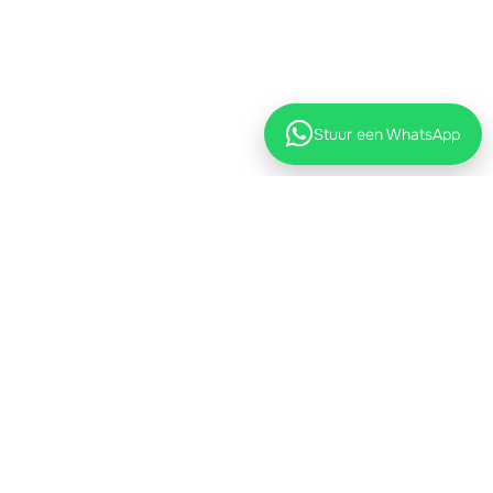
Stuur een WhatsApp
Stijlvolle eventverhuur
voor particulieren en
professionals
Bij Moodset draait alles om sfeer. Wij verhuren
stijlvolle meubels en decorstukken, en helpen
je bij het creëren van een setting die klopt:
van intiem en warm tot groots en feestelijk.