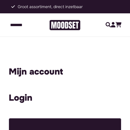
Groot assortiment, direct inzetbaar
C
Mijn account
Login