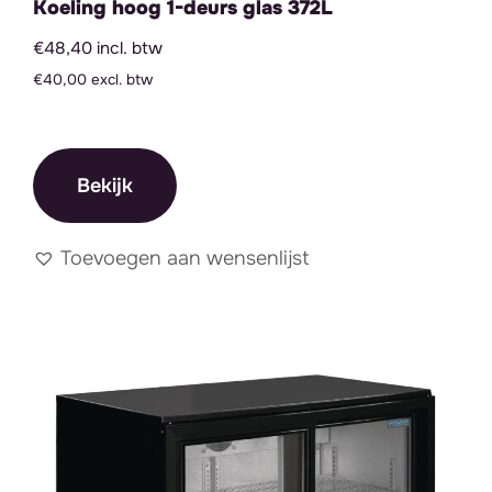
Koeling hoog 1-deurs glas 372L
€48,40 incl. btw
Prijs
€40,00 excl. btw
Filter
Min
Max
Prijs:
€ 30
—
€ 70
prij
prij
Bekijk
Toevoegen aan wensenlijst