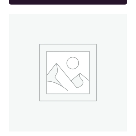
Categorieën
Zitmeubilair
Tafels & bijzettafels
Decoratie
Verlichting
Servies & Glaswerk
Outdoor items
Bar
Backdrop & Frames
Grote items
Kleine items