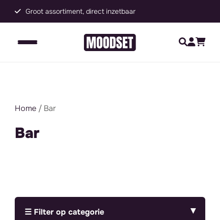
Groot assortiment, direct inzetbaar
C
Home
/ Bar
Bar