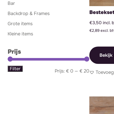
Bar
Bestekse
Backdrop & Frames
€3,50 incl. 
Grote items
€2,89 excl. b
Kleine items
Prijs
Bekijk
Filter
Min.
Max.
Prijs:
€ 0
—
€ 20
Toevoeg
prijs
prijs