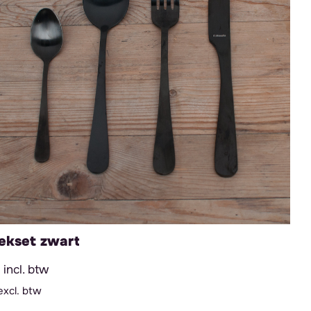
ekset zwart
incl. btw
excl. btw