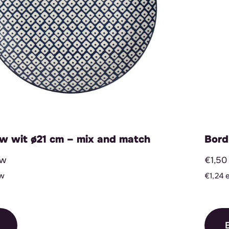
w wit ø21 cm – mix and match
Bord
tw
€1,50 
tw
€1,24 
B