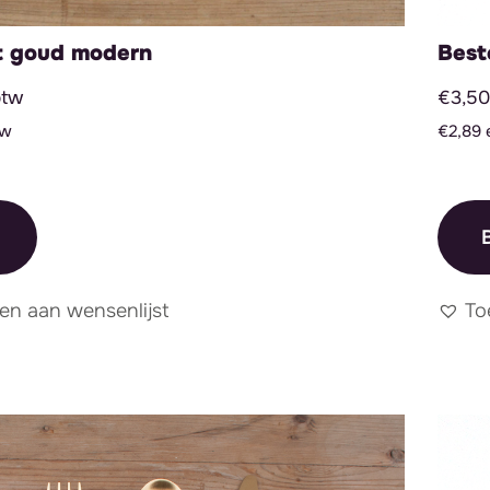
t goud modern
Best
btw
€3,50 
tw
€2,89 
B
en aan wensenlijst
To