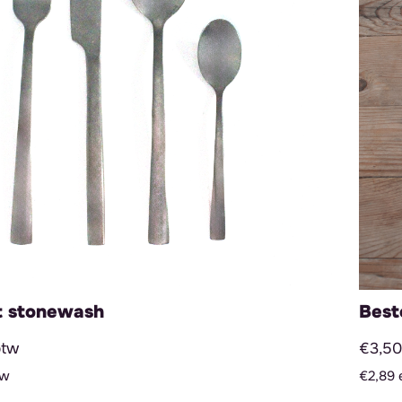
t stonewash
Best
btw
€3,50 
tw
€2,89 