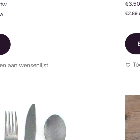
€3,50 
btw
€2,89 
tw
B
To
en aan wensenlijst