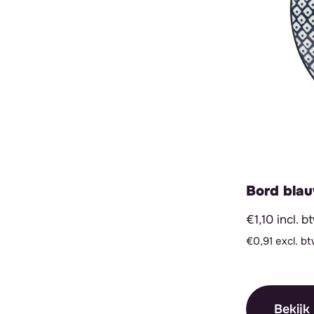
Bord blau
€1,10 incl. b
€0,91 excl. b
Bekijk