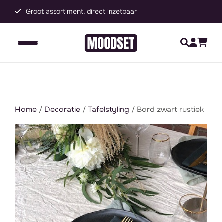
Groot assortiment, direct inzetbaar
C
Home
/
Decoratie
/
Tafelstyling
/ Bord zwart rustiek