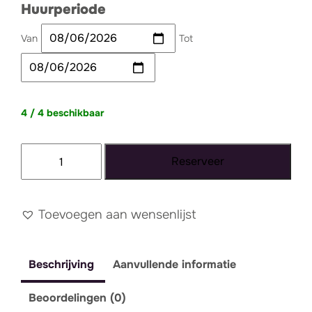
Huurperiode
Van
Tot
4 / 4 beschikbaar
Schoteltje
Reserveer
theezakje
roze
ø
Toevoegen aan wensenlijst
7
cm
Beschrijving
Aanvullende informatie
aantal
Beoordelingen (0)