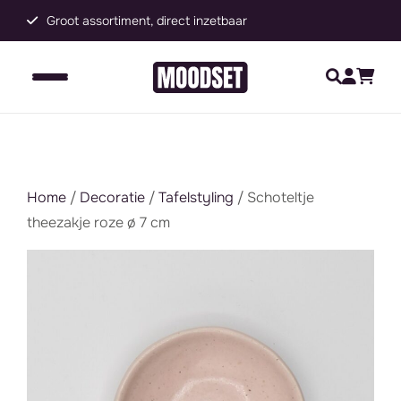
Groot assortiment, direct inzetbaar
C
Home
/
Decoratie
/
Tafelstyling
/ Schoteltje
theezakje roze ø 7 cm