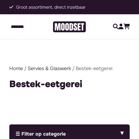
Groot assortiment, direct inzetbaar
C
Home
/
Servies & Glaswerk
/ Bestek-eetgerei
Bestek-eetgerei