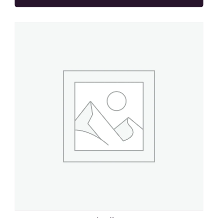
Categorieën
Zitmeubilair
Tafels & bijzettafels
Decoratie
Verlichting
Servies & Glaswerk
Bestek-eetgerei
Glaswerk
Outdoor items
Bar
Backdrop & Frames