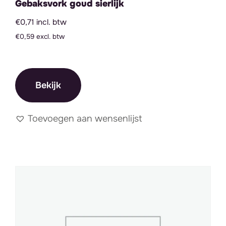
Gebaksvork goud sierlijk
Grote items
€0,71 incl. btw
Kleine items
€0,59 excl. btw
Prijs
Bekijk
Filter
Min
Max
Prijs:
€ 0
—
€ 10
prij
prij
Toevoegen aan wensenlijst