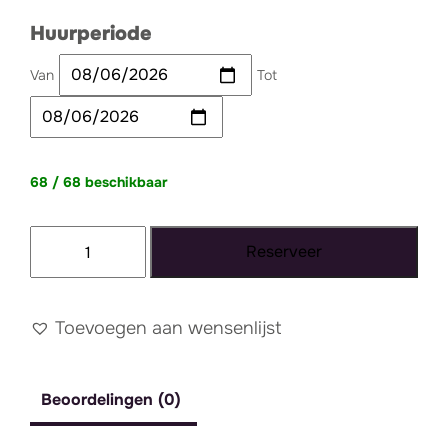
Huurperiode
Van
Tot
68 / 68 beschikbaar
Gebaksvork
Reserveer
goud
strak
aantal
Toevoegen aan wensenlijst
Beoordelingen (0)