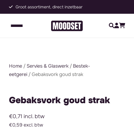
Groot assortiment, direct inzetbaar
C
Home
/
Servies & Glaswerk
/
Bestek-
eetgerei
/ Gebaksvork goud strak
Gebaksvork goud strak
€0,71 incl. btw
€0,59 excl. btw