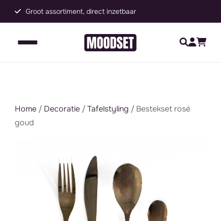
Groot assortiment, direct inzetbaar
C
Home
/
Decoratie
/
Tafelstyling
/ Bestekset rosé
goud