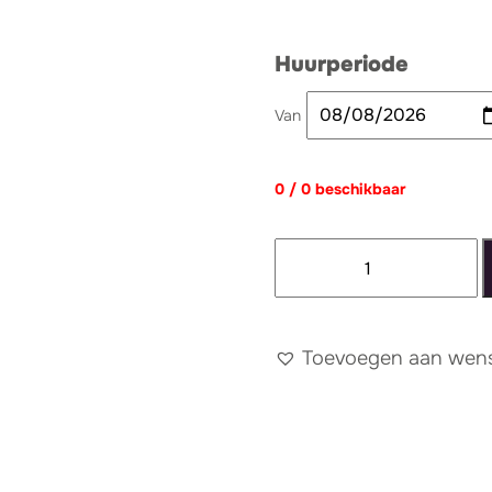
Huurperiode
Van
0 / 0 beschikbaar
Warsteiner
tap
dubbel
aantal
Toevoegen aan wense