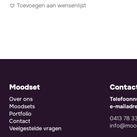
Toevoegen aan wensenlijst
Moodset
Contac
Over ons
Telefoon
Moodsets
e-mailadr
Portfolio
0413 78 3
Contact
info@mood
Veelgestelde vragen