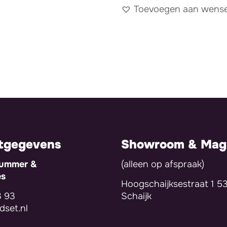
Toevoegen aan wensen
tgegevens
Showroom & Maga
nummer &
(alleen op afspraak)
es
Hoogschaijksestraat 1 5
3 93
Schaijk
set.nl