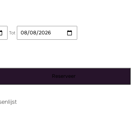
Tot
Reserveer
nlijst