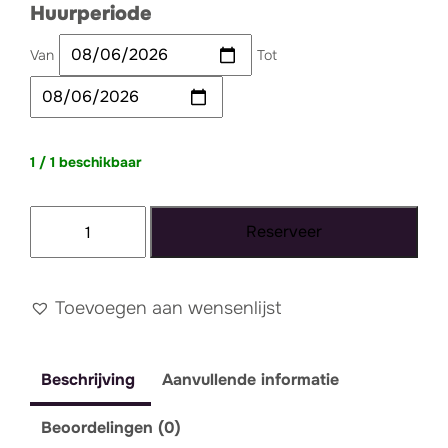
Huurperiode
Van
Tot
1 / 1 beschikbaar
Bankje
Reserveer
Macaroni
velvet
kastanje
Toevoegen aan wensenlijst
rood
-
Beschrijving
Aanvullende informatie
groot
aantal
Beoordelingen (0)