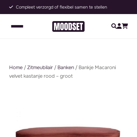
Compleet verzorgd of flexibel samen te stellen
B
Home
/
Zitmeubilair
/
Banken
/ Bankje Macaroni
velvet kastanje rood – groot