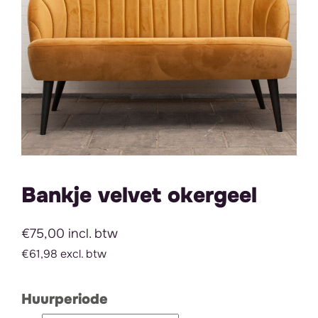
Bankje velvet okergeel
€75,00 incl. btw
€61,98 excl. btw
Huurperiode