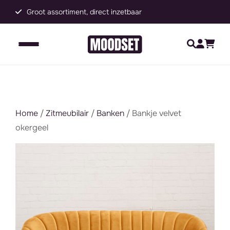
Groot assortiment, direct inzetbaar
C
Home
/
Zitmeubilair
/
Banken
/ Bankje velvet
okergeel