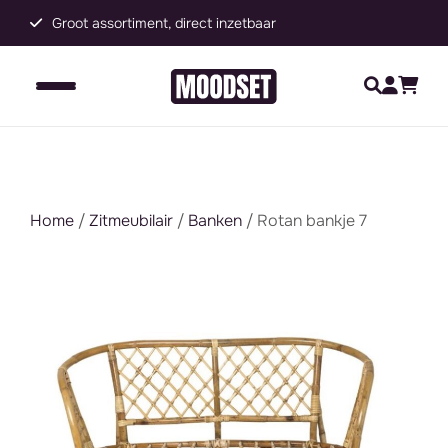
Groot assortiment, direct inzetbaar
C
Home
/
Zitmeubilair
/
Banken
/ Rotan bankje 7