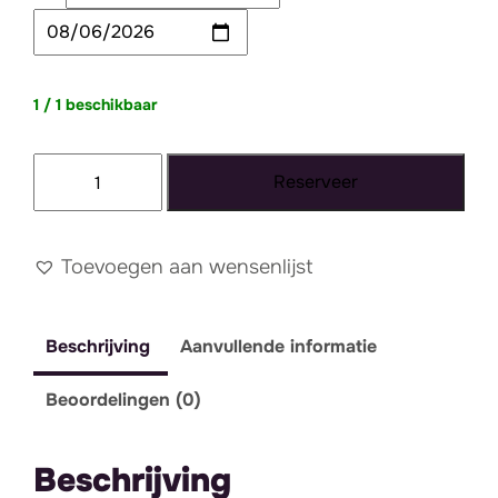
1 / 1 beschikbaar
Rotan
Reserveer
bankje
7
aantal
Toevoegen aan wensenlijst
Beschrijving
Aanvullende informatie
Beoordelingen (0)
Beschrijving