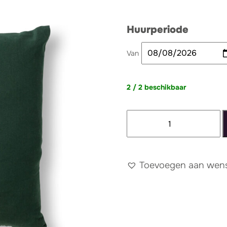
Huurperiode
Van
2 / 2 beschikbaar
Kussen
donkergroen
linnen
aantal
Toevoegen aan wense