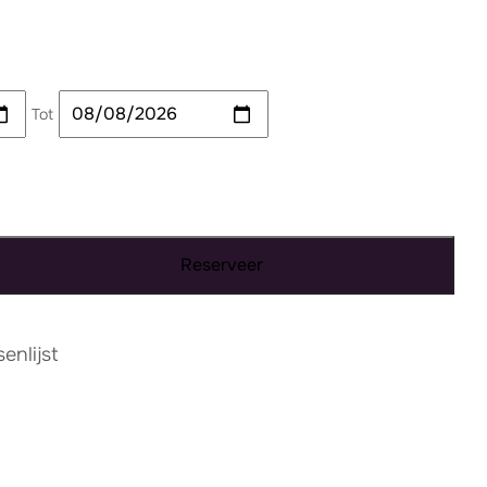
Tot
Reserveer
nlijst