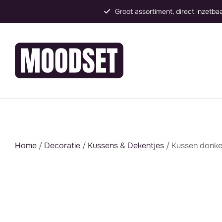
Groot assortiment, direct inzetbaar
Home
/
Decoratie
/
Kussens & Dekentjes
/ Kussen donke