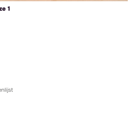
ze 1
lijst