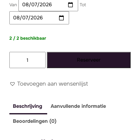
Van
Tot
2 / 2 beschikbaar
Velvet
Reserveer
kussen
blauw
2
Toevoegen aan wensenlijst
aantal
Beschrijving
Aanvullende informatie
Beoordelingen (0)