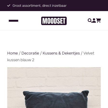
Groot assortiment, direct inzetbaar
C
Home
/
Decoratie
/
Kussens & Dekentjes
/ Velvet
kussen blauw 2