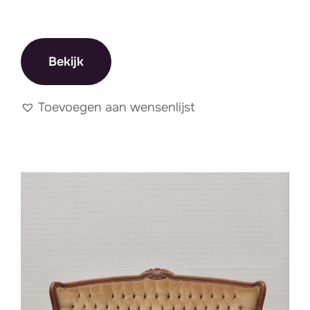
Stylingsitems
Tapijten & Vloerkleden
Kussens & Dekentjes
Bekijk
Tafelstyling
Krijtborden & Wegwijzers
Toevoegen aan wensenlijst
Verlichting
Lichtletters
Neon letters
Lampjes & Windlichten
Verlichting en effects
Servies & Glaswerk
Bestek-eetgerei
Glaswerk
Outdoor items