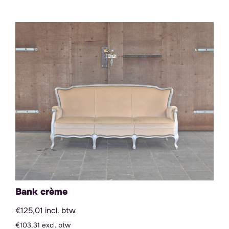
Categorieën
Zitmeubilair
Stoelen
Zithoeken
Barkrukken
Banken
Fauteuils
Poefjes & Krukjes
Tafels & bijzettafels
Tafels
Statafels
Bank crème
Bijzettafels
€125,01 incl. btw
Decoratie
€103,31 excl. btw