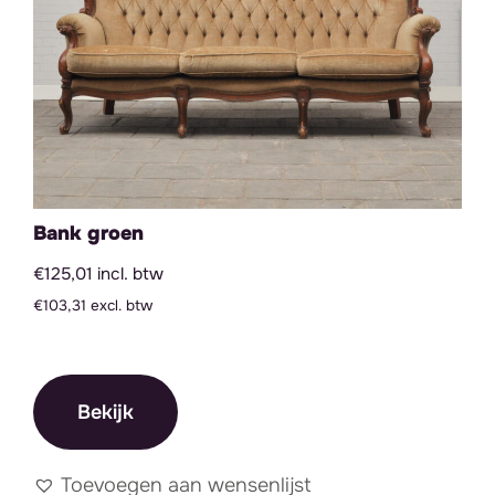
Bar
Backdrop & Frames
Backdrops & Frames
Grote items
Kleine items
Bank groen
Prijs
€125,01 incl. btw
€103,31 excl. btw
Filter
Min
Max
Prijs:
€ 0
—
€ 110
prij
prij
Bekijk
Toevoegen aan wensenlijst