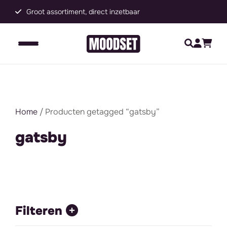
Groot assortiment, direct inzetbaar
C
Home
/ Producten getagged “gatsby”
gatsby
Filteren