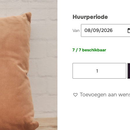
Huurperiode
Van
7 / 7 beschikbaar
Velvet
kussen
taupe
aantal
Toevoegen aan wense