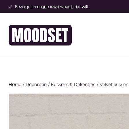
Groot assortiment, direct inzetbaar
Home
/
Decoratie
/
Kussens & Dekentjes
/ Velvet kussen