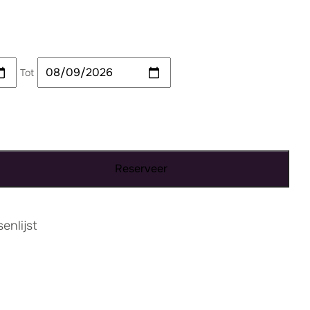
Tot
Reserveer
nlijst