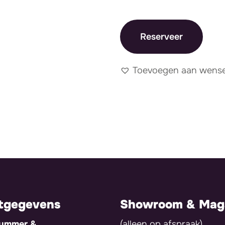
Reserveer
Toevoegen aan wensen
tgegevens
Showroom & Maga
nummer &
(alleen op afspraak)