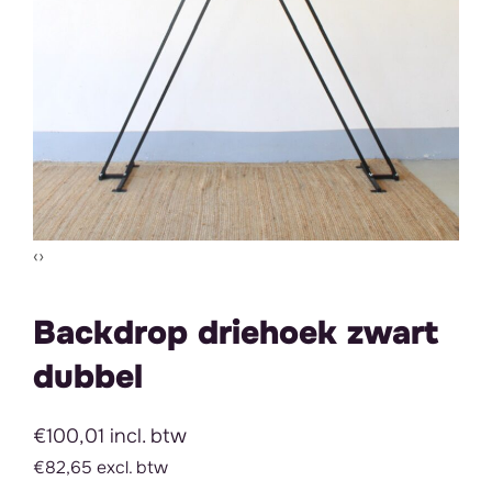
Vorige slide
Volgende slide
‹
›
Backdrop driehoek zwart
dubbel
€100,01 incl. btw
€82,65 excl. btw