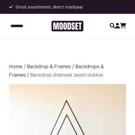
Groot assortiment, direct inzetbaar
C
Home
/
Backdrop & Frames
/
Backdrops &
Frames
/ Backdrop driehoek zwart dubbel