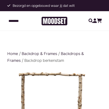
Bezorgd en opgebouwd waar jij dat wilt
G
Home
/
Backdrop & Frames
/
Backdrops &
Frames
/ Backdrop berkenstam