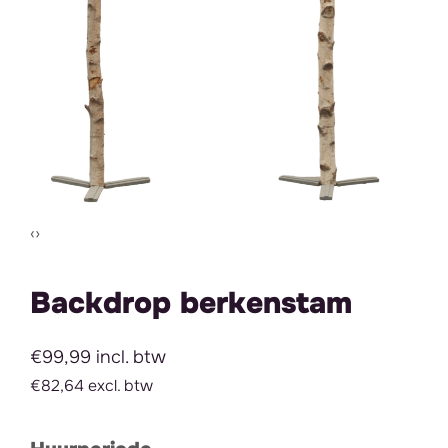
Vorige slide
Volgende slide
‹
›
Backdrop berkenstam
€99,99 incl. btw
€82,64 excl. btw