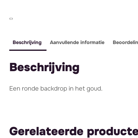
Vorige slide
Volgende slide
‹
›
Beschrijving
Aanvullende informatie
Beoordeli
Beschrijving
Een ronde backdrop in het goud.
Gerelateerde product