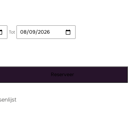
Tot
Reserveer
nlijst