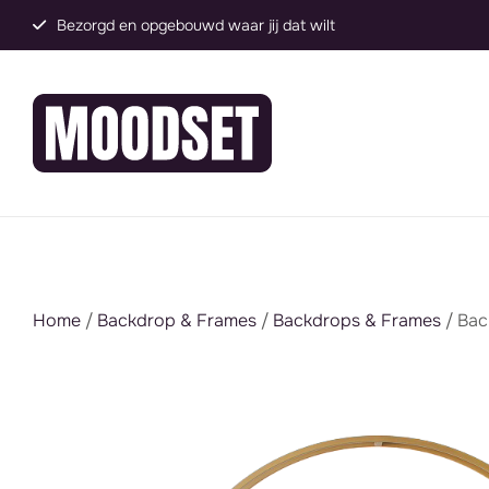
Groot assortiment, direct inzetbaar
Home
/
Backdrop & Frames
/
Backdrops & Frames
/ Bac