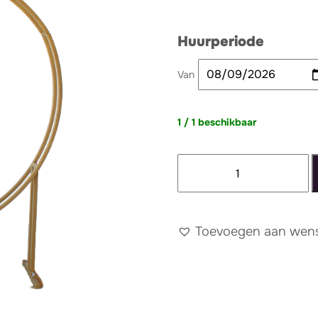
Huurperiode
Van
1 / 1 beschikbaar
Backdrop
rond
goud
aantal
Toevoegen aan wense