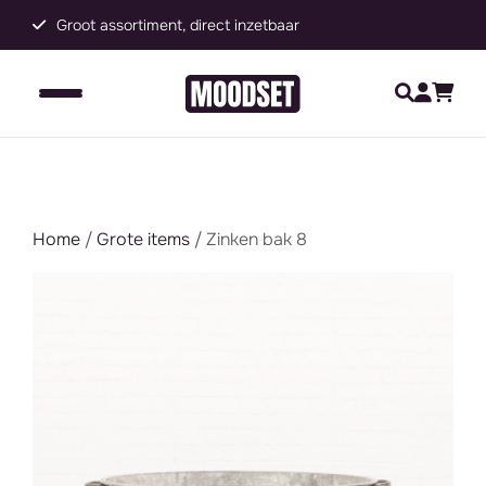
Groot assortiment, direct inzetbaar
C
Home
/
Grote items
/ Zinken bak 8