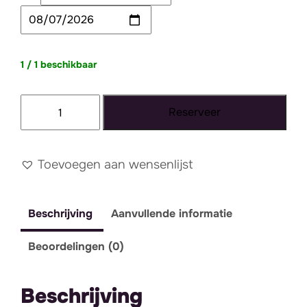
1 / 1 beschikbaar
Zinken
Reserveer
bak
8
aantal
Toevoegen aan wensenlijst
Beschrijving
Aanvullende informatie
Beoordelingen (0)
Beschrijving