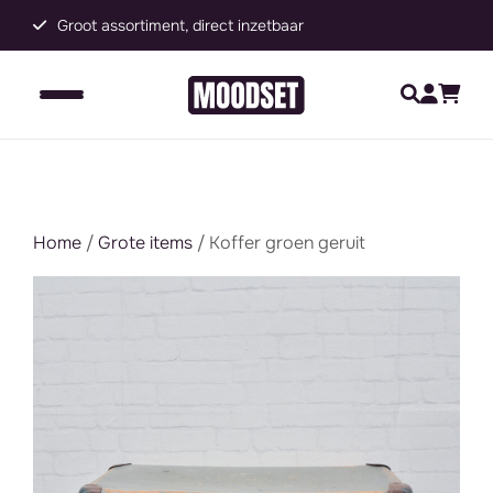
Groot assortiment, direct inzetbaar
C
Home
/
Grote items
/ Koffer groen geruit