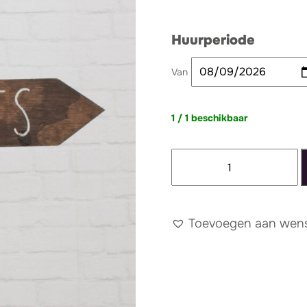
Huurperiode
Van
1 / 1 beschikbaar
Wegwijzer
toilets
rechts
aantal
Toevoegen aan wense