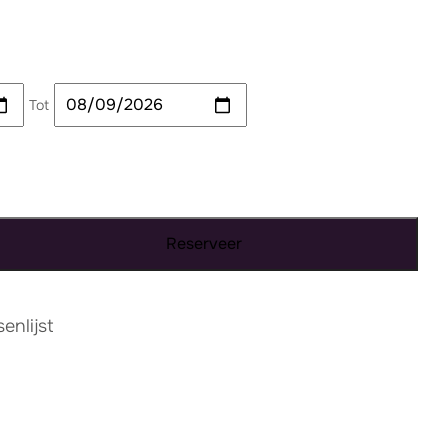
Tot
Reserveer
nlijst