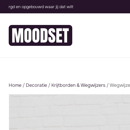
Groot assortiment, direct inzetbaar
Home
/
Decoratie
/
Krijtborden & Wegwijzers
/ Wegwijzer