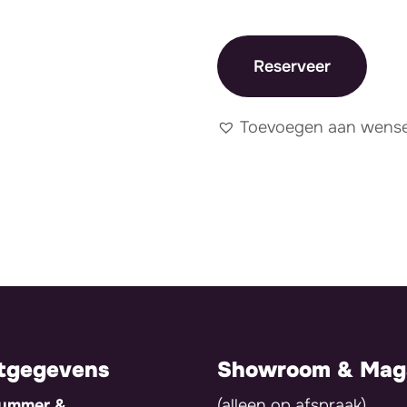
Reserveer
Toevoegen aan wensen
tgegevens
Showroom & Maga
nummer &
(alleen op afspraak)