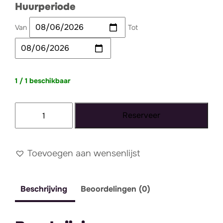
Huurperiode
Van
Tot
1 / 1 beschikbaar
Wegwijzer
Reserveer
sierlijk
dance
rechts
Toevoegen aan wensenlijst
aantal
Beschrijving
Beoordelingen (0)