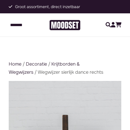
Groot assortiment, direct inzetbaar
C
Home
/
Decoratie
/
Krijtborden &
Wegwijzers
/ Wegwijzer sierlijk dance rechts