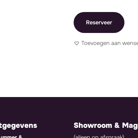
Reserveer
Toevoegen aan wensen
tgegevens
Showroom & Maga
nummer &
(alleen op afspraak)