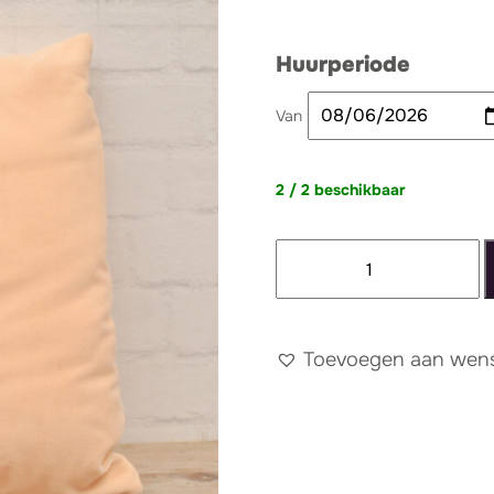
Huurperiode
Van
2 / 2 beschikbaar
Velvet
kussen
zalm
aantal
Toevoegen aan wense