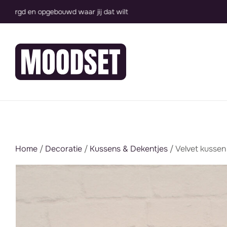
Groot assortiment, direct inzetbaar
Home
/
Decoratie
/
Kussens & Dekentjes
/ Velvet kussen