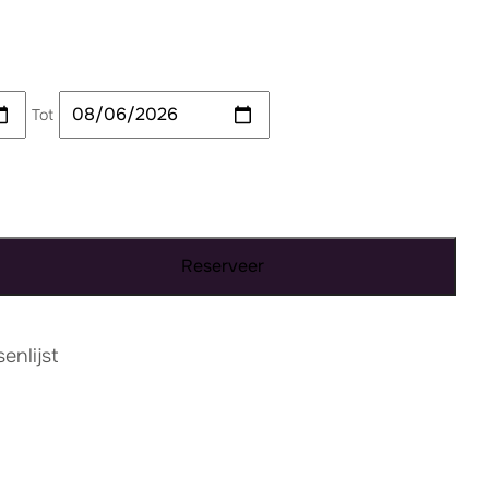
Tot
Reserveer
nlijst