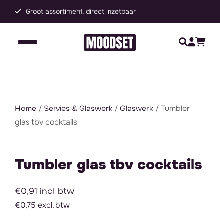
Groot assortiment, direct inzetbaar
C
Home
/
Servies & Glaswerk
/
Glaswerk
/ Tumbler
glas tbv cocktails
Tumbler glas tbv cocktails
€0,91 incl. btw
€0,75 excl. btw