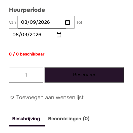
Huurperiode
Van
Tot
0 / 0 beschikbaar
Tumbler
Reserveer
glas
tbv
cocktails
Toevoegen aan wensenlijst
aantal
Beschrijving
Beoordelingen (0)