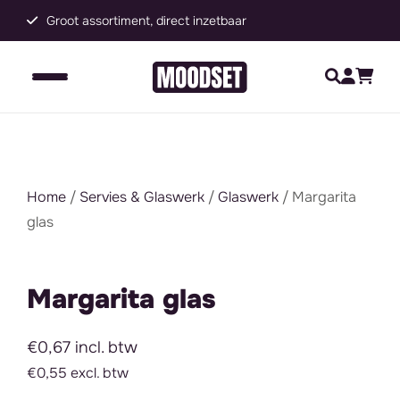
Groot assortiment, direct inzetbaar
C
Home
/
Servies & Glaswerk
/
Glaswerk
/ Margarita
glas
Margarita glas
€0,67 incl. btw
€0,55 excl. btw