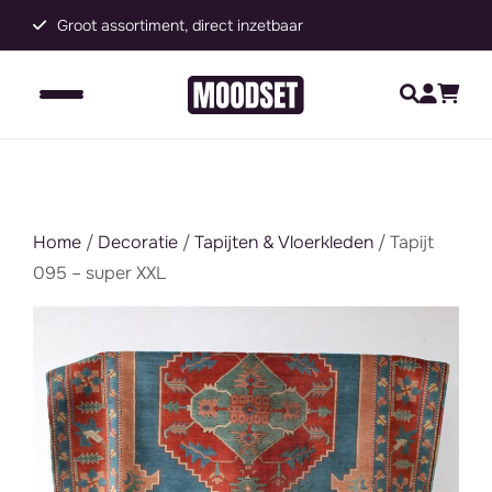
Groot assortiment, direct inzetbaar
C
Home
/
Decoratie
/
Tapijten & Vloerkleden
/ Tapijt
095 – super XXL