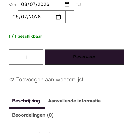
Van
Tot
1 / 1 beschikbaar
Tapijt
Reserveer
095
-
super
Toevoegen aan wensenlijst
XXL
aantal
Beschrijving
Aanvullende informatie
Beoordelingen (0)