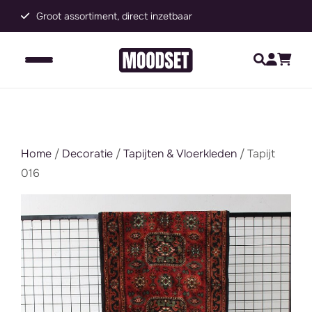
Groot assortiment, direct inzetbaar
C
Home
/
Decoratie
/
Tapijten & Vloerkleden
/ Tapijt
016