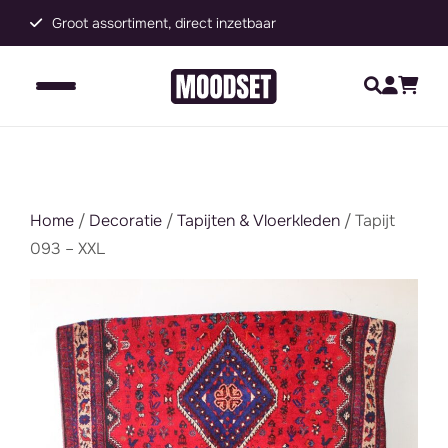
Groot assortiment, direct inzetbaar
C
Home
/
Decoratie
/
Tapijten & Vloerkleden
/ Tapijt
093 – XXL