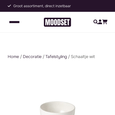
Groot assortiment, direct inzetbaar
C
Home
/
Decoratie
/
Tafelstyling
/ Schaaltje wit