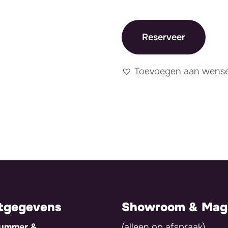
Reserveer
Toevoegen aan wensen
tgegevens
Showroom & Maga
nummer &
(alleen op afspraak)