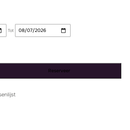
Tot
Reserveer
nlijst