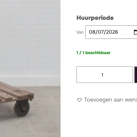
Huurperiode
Van
1 / 1 beschikbaar
Salontafel
pallet
klein
aantal
Toevoegen aan wense