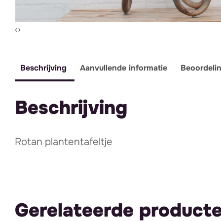
Vorige slide
Volgende slide
‹
›
Beschrijving
Aanvullende informatie
Beoordeli
Beschrijving
Rotan plantentafeltje
Gerelateerde product