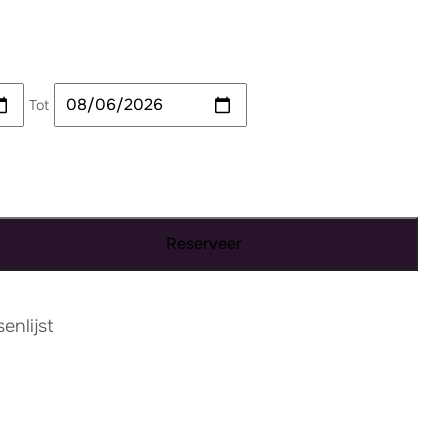
Tot
Reserveer
nlijst