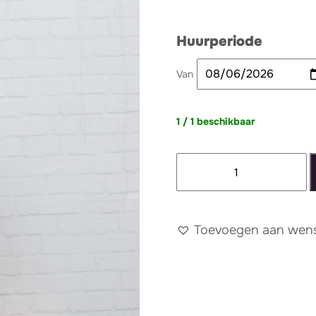
Huurperiode
Van
1 / 1 beschikbaar
Rotan
plantentafeltje
aantal
Toevoegen aan wense