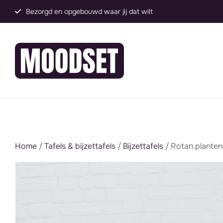
Groot assortiment, direct inzetbaar
Home
/
Tafels & bijzettafels
/
Bijzettafels
/ Rotan plantent