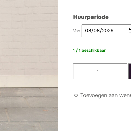
Huurperiode
Van
1 / 1 beschikbaar
Rotan
bijzettafeltje
zandloper
aantal
Toevoegen aan wense