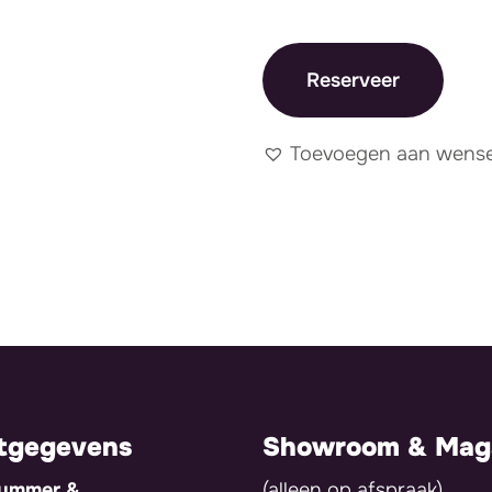
Reserveer
Toevoegen aan wensen
tgegevens
Showroom & Maga
nummer &
(alleen op afspraak)