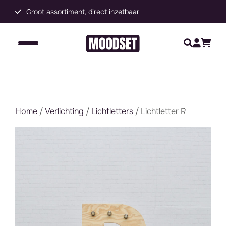
Groot assortiment, direct inzetbaar
C
Home
/
Verlichting
/
Lichtletters
/ Lichtletter R