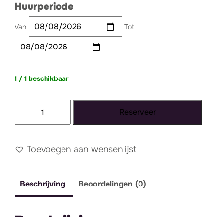
Huurperiode
Van
Tot
1 / 1 beschikbaar
Lichtletter
Reserveer
I
-
klein
Toevoegen aan wensenlijst
(ca.
60
Beschrijving
Beoordelingen (0)
cm)
aantal