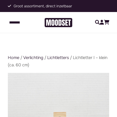
Groot assortiment, direct inzetbaar
C
Home
/
Verlichting
/
Lichtletters
/ Lichtletter I – klein
(ca. 60 cm)