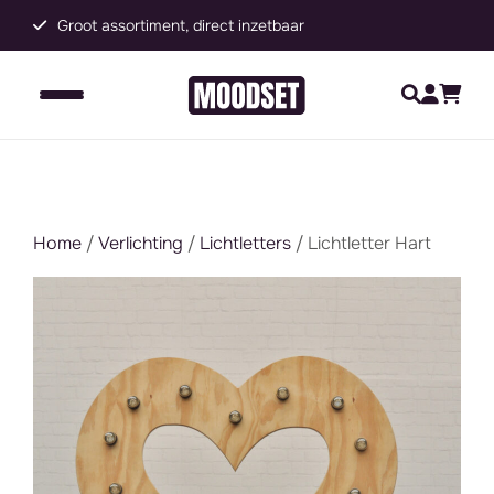
Groot assortiment, direct inzetbaar
C
Home
/
Verlichting
/
Lichtletters
/ Lichtletter Hart