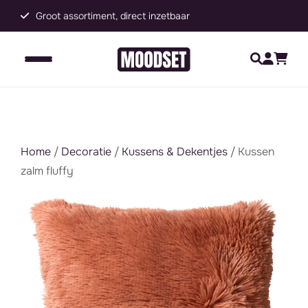
Groot assortiment, direct inzetbaar
C
Home
/
Decoratie
/
Kussens & Dekentjes
/ Kussen
zalm fluffy