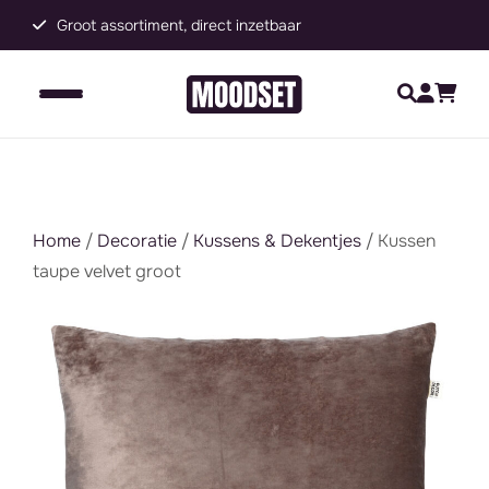
Groot assortiment, direct inzetbaar
C
Home
/
Decoratie
/
Kussens & Dekentjes
/ Kussen
taupe velvet groot