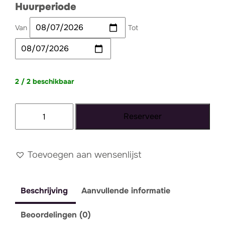
Huurperiode
Van
Tot
2 / 2 beschikbaar
Kussen
Reserveer
legergroen
fluweel
lang
Toevoegen aan wensenlijst
aantal
Beschrijving
Aanvullende informatie
Beoordelingen (0)