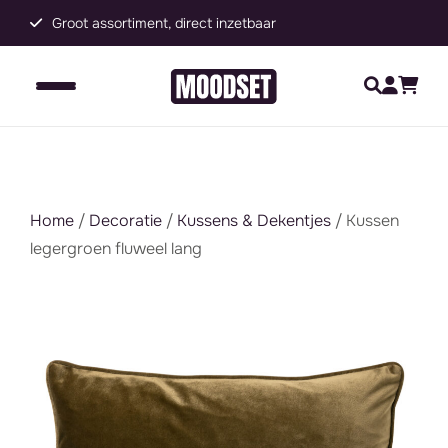
Groot assortiment, direct inzetbaar
C
Home
/
Decoratie
/
Kussens & Dekentjes
/ Kussen
legergroen fluweel lang