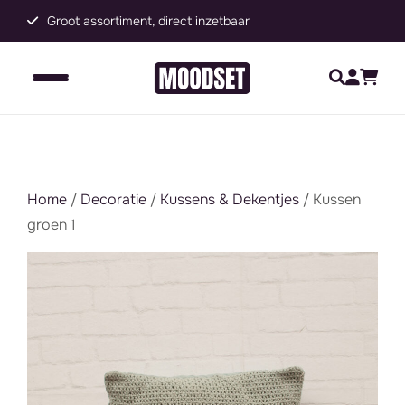
Groot assortiment, direct inzetbaar
C
Home
/
Decoratie
/
Kussens & Dekentjes
/ Kussen
groen 1