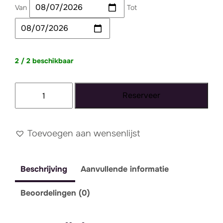
Van
Tot
2 / 2 beschikbaar
Kussen
Reserveer
groen
1
aantal
Toevoegen aan wensenlijst
Beschrijving
Aanvullende informatie
Beoordelingen (0)