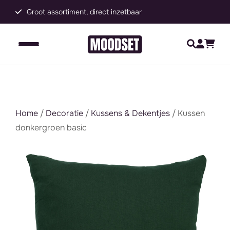
Groot assortiment, direct inzetbaar
C
Home
/
Decoratie
/
Kussens & Dekentjes
/ Kussen
donkergroen basic