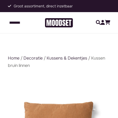
Groot assortiment, direct inzetbaar
C
Home
/
Decoratie
/
Kussens & Dekentjes
/ Kussen
bruin linnen