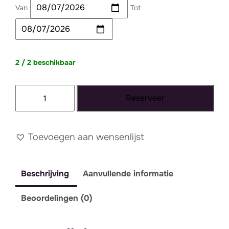
Van
Tot
2 / 2 beschikbaar
Kussen
Reserveer
bruin
fluweel
rond
Toevoegen aan wensenlijst
aantal
Beschrijving
Aanvullende informatie
Beoordelingen (0)