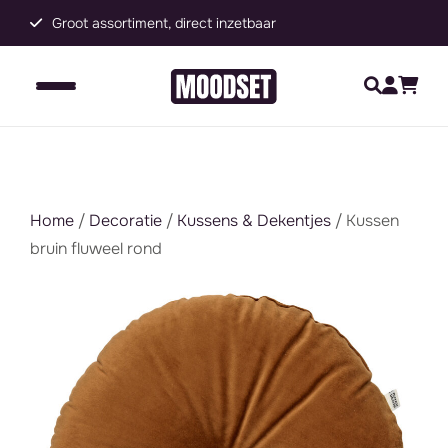
Groot assortiment, direct inzetbaar
C
Home
/
Decoratie
/
Kussens & Dekentjes
/ Kussen
bruin fluweel rond